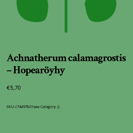
Achnatherum calamagrostis
– Hopearöyhy
€
5,70
SKU:
c74d97b01eae
Category:
A