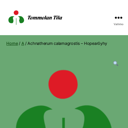
Valikko
Tommolan
Tila
Home
/
A
/ Achnatherum calamagrostis – Hopearöyhy