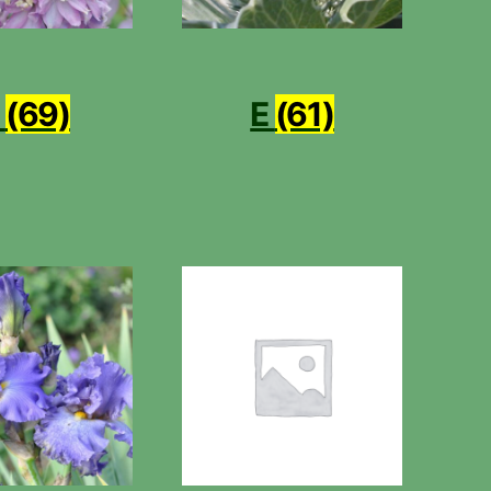
D
(69)
E
(61)