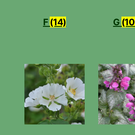
F
(14)
G
(10