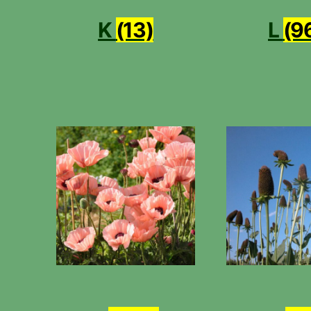
K
(13)
L
(9