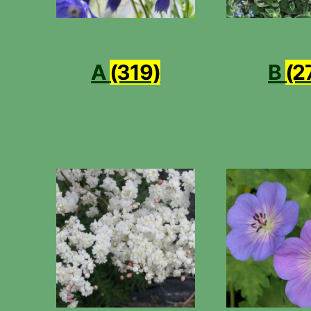
A
(319)
B
(2