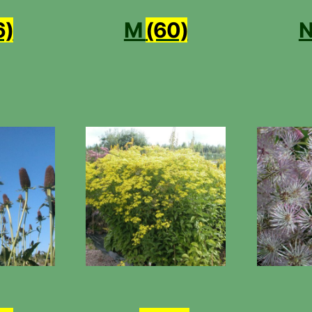
6)
M
(60)