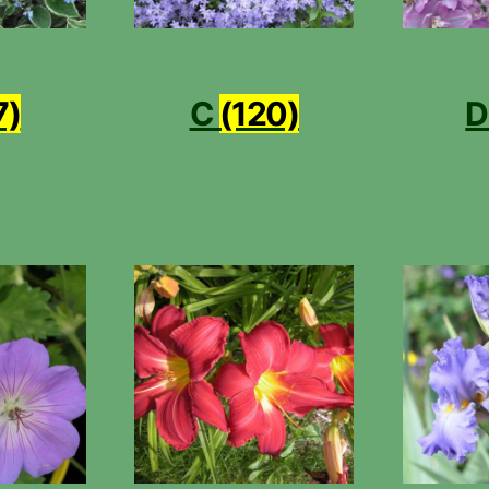
7)
C
(120)