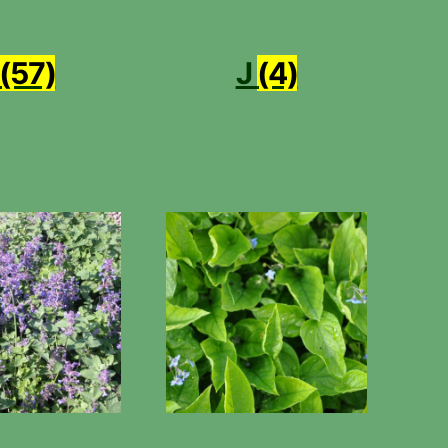
(57)
J
(4)