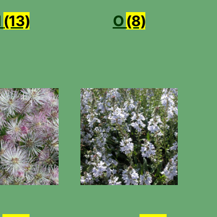
N
(13)
O
(8)