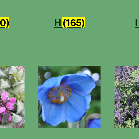
0)
H
(165)
I