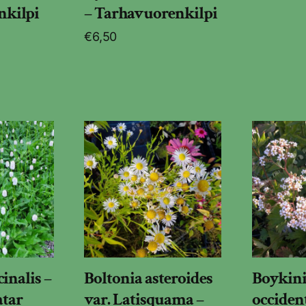
nkilpi
– Tarhavuorenkilpi
€
6,50
cinalis –
Boltonia asteroides
Boykin
tar
var. Latisquama –
occident