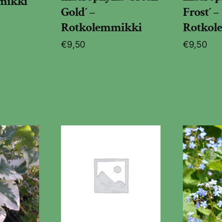
mikki
Gold´ –
Frost´ –
Rotkolemmikki
Rotkol
€
9,50
€
9,50