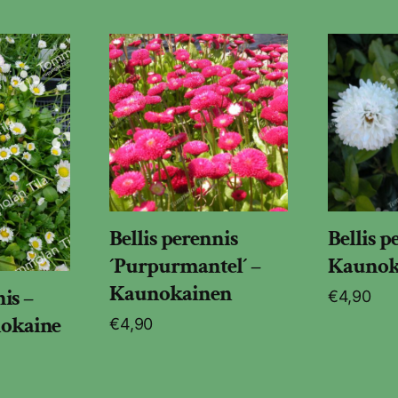
Bellis perennis
Bellis p
´Purpurmantel´ –
Kaunok
Kaunokainen
is –
€
4,90
okaine
€
4,90