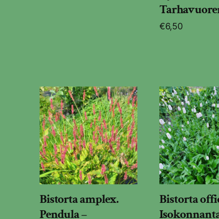
Tarhavuore
€
6,50
Bistorta amplex.
Bistorta offi
Pendula –
Isokonnanta