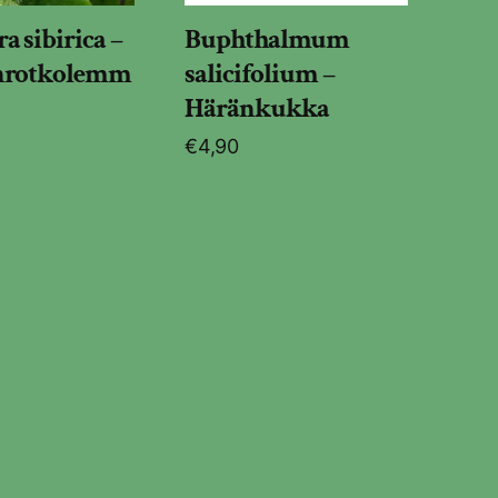
a sibirica –
Buphthalmum
anrotkolemm
salicifolium –
Häränkukka
€
4,90