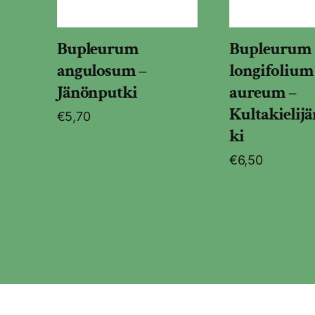
Bupleurum
Bupleurum
angulosum –
longifolium 
Jänönputki
aureum –
Kultakielij
€
5,70
ki
€
6,50