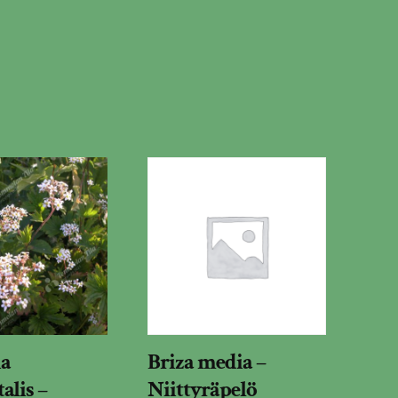
ia
Briza media –
alis –
Niittyräpelö