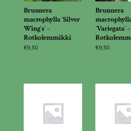
Brunnera
Brunnera
macrophylla ´Silver
macrophyll
Wing´s´ –
´Variegata´ –
Rotkolemmikki
Rotkolemm
€
9,50
€
9,50