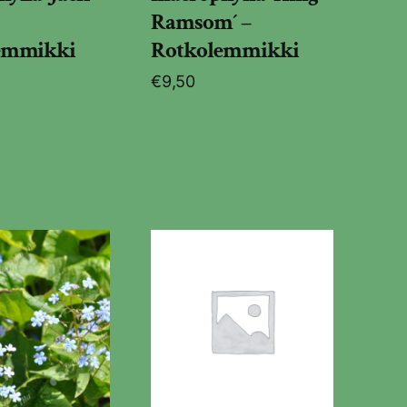
Ramsom´ –
emmikki
Rotkolemmikki
€
9,50