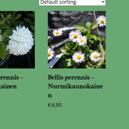
erennis –
Bellis perennis –
ainen
Nurmikaunokaine
n
€
4,90