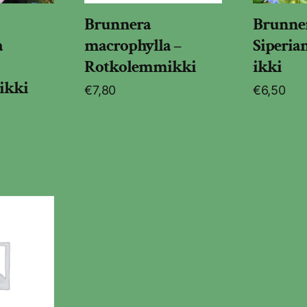
Brunnera
Brunner
a
macrophylla –
Siperi
Rotkolemmikki
ikki
ikki
€
7,80
€
6,50