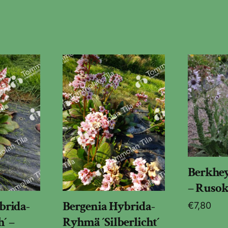
Berkhe
– Rusok
brida-
Bergenia Hybrida-
€
7,80
´ –
Ryhmä ´Silberlicht´