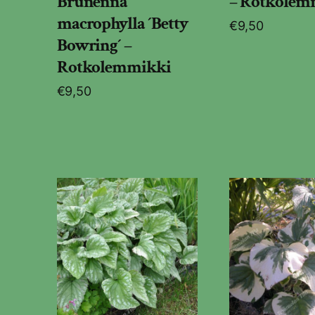
Brunenna
– Rotkolem
macrophylla ´Betty
€
9,50
Bowring´ –
Rotkolemmikki
€
9,50