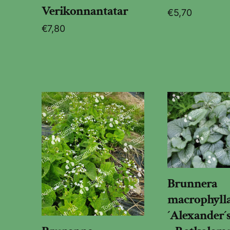
Verikonnantatar
€
5,70
€
7,80
Brunnera
macrophyll
´Alexander´s