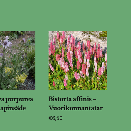
ya purpurea
Bistorta affinis –
apinsäde
Vuorikonnantatar
€
6,50