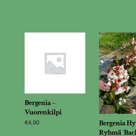
Bergenia –
Vuorenkilpi
Bergenia Hy
€
4,90
Ryhmä ´Bach