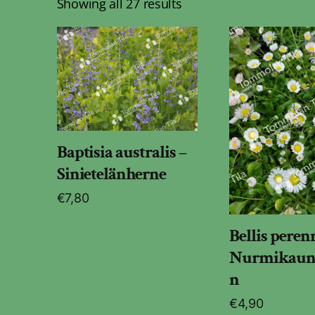
Showing all 27 results
Baptisia australis –
Sinietelänherne
€
7,80
Bellis perenn
Nurmikaun
n
€
4,90