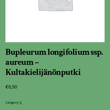
Bupleurum longifolium ssp.
aureum –
Kultakielijänönputki
€
6,50
Category:
B