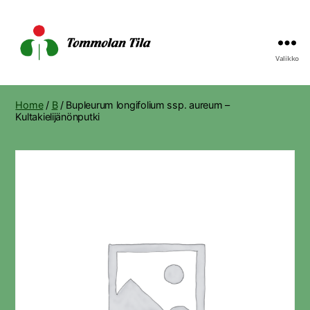
Valikko
Tommolan
Tila
Home
/
B
/ Bupleurum longifolium ssp. aureum –
Kultakielijänönputki