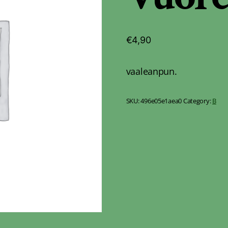
€
4,90
vaaleanpun.
SKU:
496e05e1aea0
Category:
B