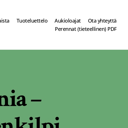
ista
Tuoteluettelo
Aukioloajat
Ota yhteyttä
Perennat (tieteellinen) PDF
nia –
nkilpi