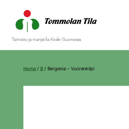
Tommolan
Taimisto ja marjatila Keski-Suomessa
Tila
Home
/
B
/ Bergenia – Vuorenkilpi