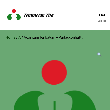
Valikko
Tommolan
Tila
Home
/
A
/ Aconitum barbatum – Partaukonhattu