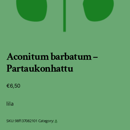
Aconitum barbatum –
Partaukonhattu
€
6,50
lila
SKU:
98f137082101
Category:
A