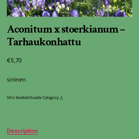
Aconitum x stoerkianum –
Tarhaukonhattu
€
5,70
sininen
SKU:
6ea9ab1baa0e
Category:
A
Description