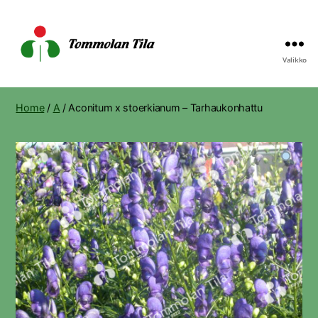
Valikko
Tommolan
Tila
Home
/
A
/ Aconitum x stoerkianum – Tarhaukonhattu