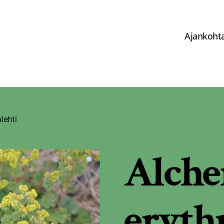
Ajankohta
lehti
Alche
eryth