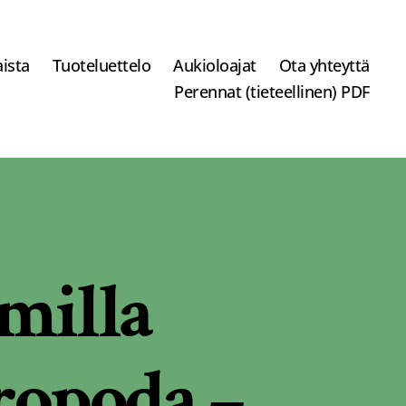
ista
Tuoteluettelo
Aukioloajat
Ota yhteyttä
Perennat (tieteellinen) PDF
milla
ropoda –