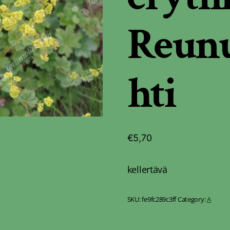
Reun
hti
€
5,70
kellertävä
SKU:
fe9fc289c3ff
Category:
A