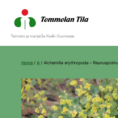
Tommolan
Taimisto ja marjatila Keski-Suomessa
Tila
Home
/
A
/ Alchemilla erythropoda – Reunuspoimu