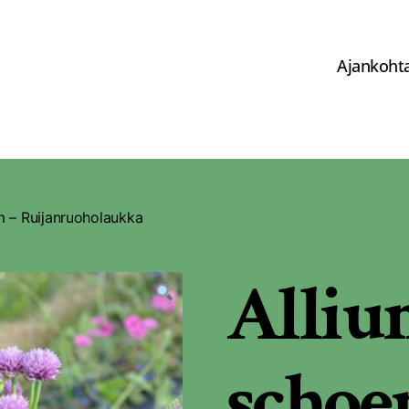
Ajankohta
m – Ruijanruoholaukka
Alli
scho