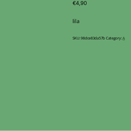
€
4,90
lila
SKU:
98dce83da57b
Category:
A