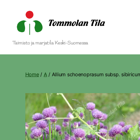
Tommolan
Taimisto ja marjatila Keski-Suomessa
Tila
Home
/
A
/ Allium schoenoprasum subsp. sibiricu