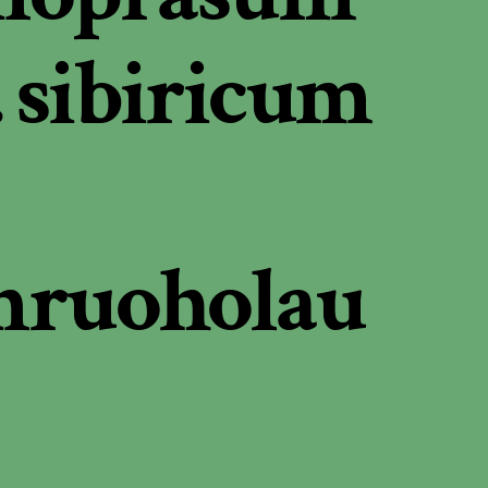
. sibiricum
nruoholau