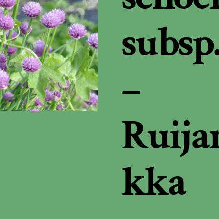
subsp
–
Ruija
kka