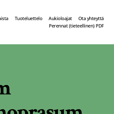
ista
Tuoteluettelo
Aukioloajat
Ota yhteyttä
Perennat (tieteellinen) PDF
um
enoprasum