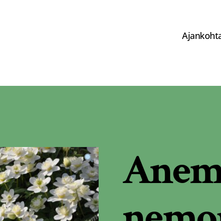
Ajankohta
Anem
nemor