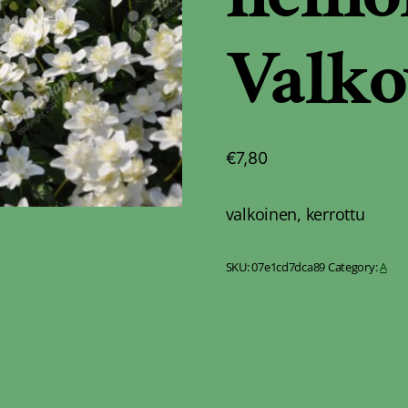
Valk
€
7,80
valkoinen, kerrottu
SKU:
07e1cd7dca89
Category:
A