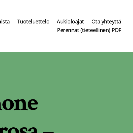
ista
Tuoteluettelo
Aukioloajat
Ota yhteyttä
Perennat (tieteellinen) PDF
one
osa –