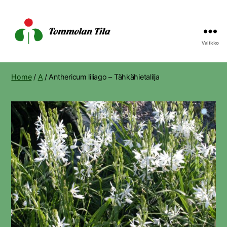
Valikko
Tommolan
Tila
Home
/
A
/ Anthericum liliago – Tähkähietalilja