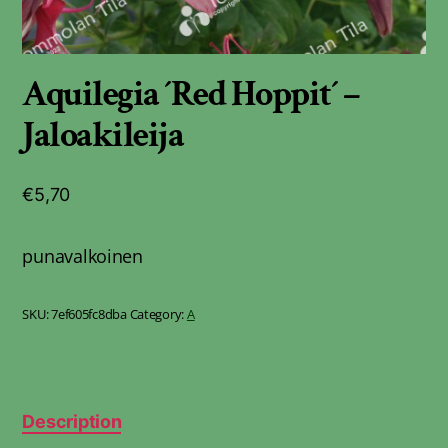
Aquilegia ´Red Hoppit´ –
Jaloakileija
€
5,70
punavalkoinen
SKU:
7ef605fc8dba
Category:
A
Description