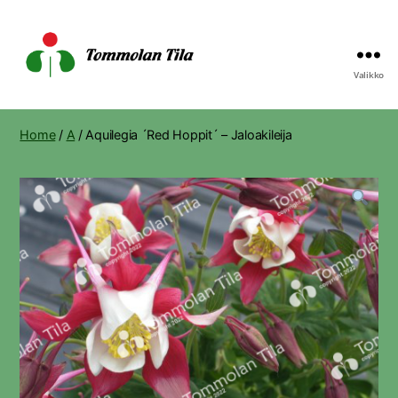
Valikko
Tommolan
Tila
Home
/
A
/ Aquilegia ´Red Hoppit´ – Jaloakileija