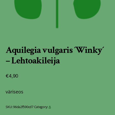
Aquilegia vulgaris ´Winky´
– Lehtoakileija
€
4,90
väriseos
SKU:
96da2f590cd7
Category:
A