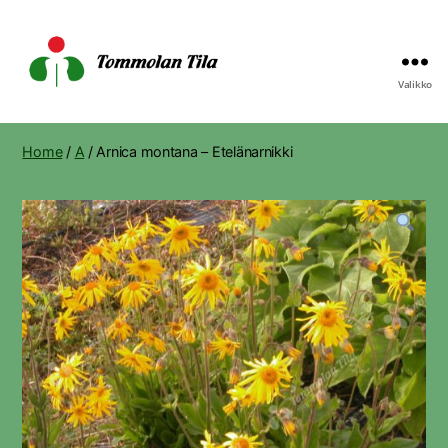
Valikko
Tommolan
Tila
Home
/
A
/ Arnica montana – Etelänarnikki