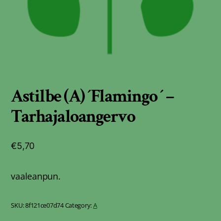
Astilbe (A) ´Flamingo ´ –
Tarhajaloangervo
€
5,70
vaaleanpun.
SKU:
8f121ce07d74
Category:
A