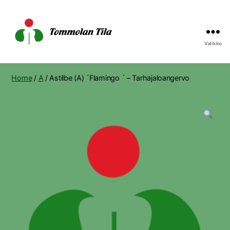
Valikko
Tommolan
Tila
Home
/
A
/ Astilbe (A) ´Flamingo ´ – Tarhajaloangervo