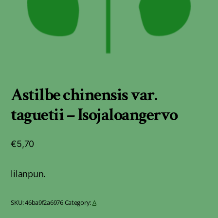
Astilbe chinensis var.
taguetii – Isojaloangervo
€
5,70
lilanpun.
SKU:
46ba9f2a6976
Category:
A