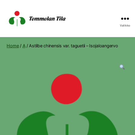
Valikko
Tommolan
Tila
Home
/
A
/ Astilbe chinensis var. taguetii – Isojaloangervo