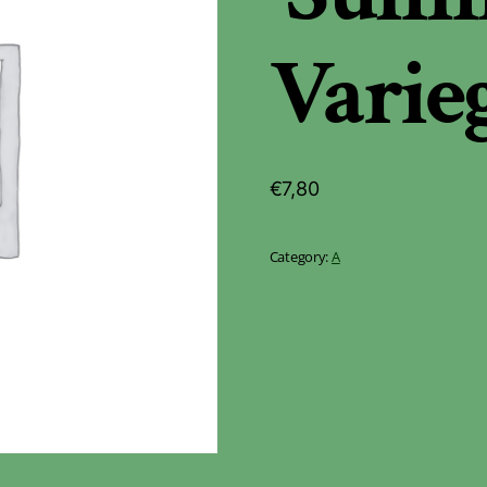
Varie
€
7,80
Category:
A