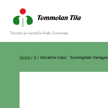
Tommolan
Taimisto ja marjatila Keski-Suomessa
Tila
Home
/
A
/ Astrantia major ´Sunningdale Variegat