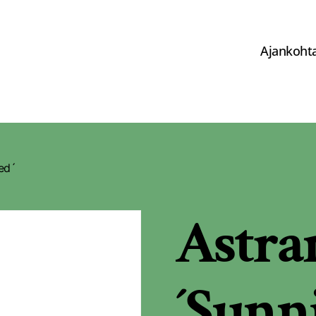
Ajankohta
ed´
Astra
´Sunn