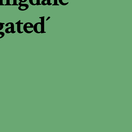
gated´