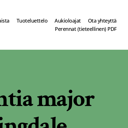
ista
Tuoteluettelo
Aukioloajat
Ota yhteyttä
Perennat (tieteellinen) PDF
ntia major
ingdale