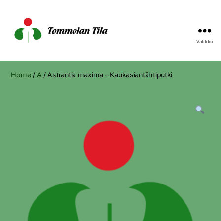
Valikko
Tommolan
Tila
Home
/
A
/ Astrantia maxima – Kaukasiantähtiputki