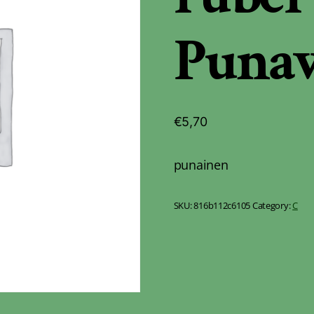
Puna
€
5,70
punainen
SKU:
816b112c6105
Category:
C