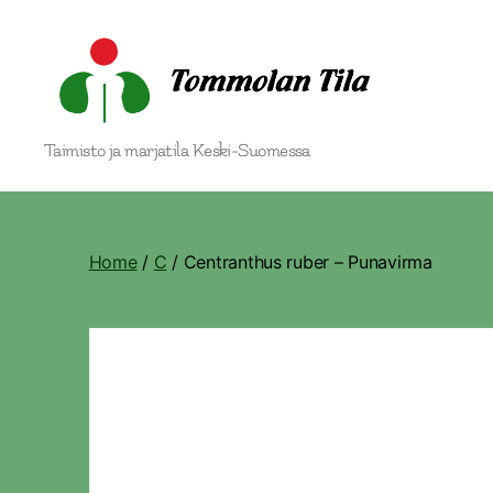
Tommolan
Taimisto ja marjatila Keski-Suomessa
Tila
Home
/
C
/ Centranthus ruber – Punavirma