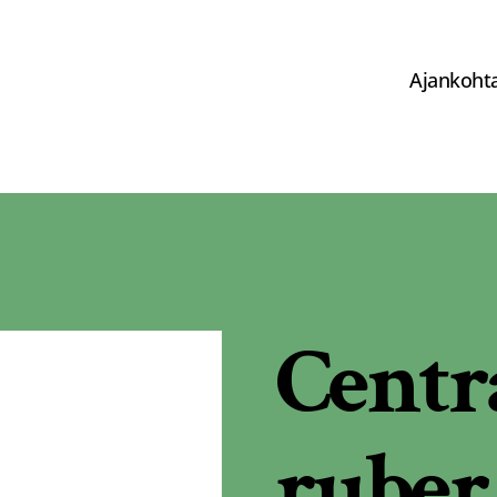
Ajankohta
Centr
ruber