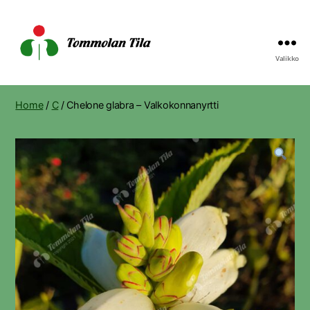
Valikko
Tommolan
Tila
Home
/
C
/ Chelone glabra – Valkokonnanyrtti