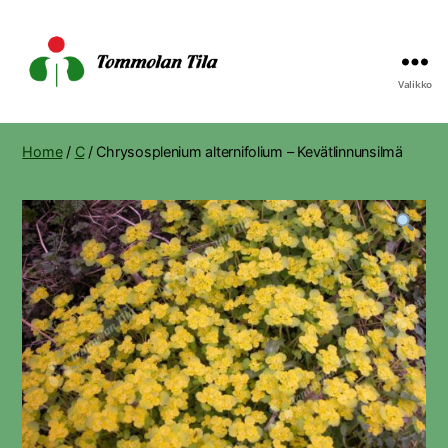
Valikko
Tommolan
Tila
Home
/
C
/ Chrysosplenium alternifolium – Kevätlinnunsilmä