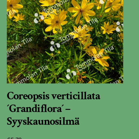
Coreopsis verticillata
´Grandiflora´ –
Syyskaunosilmä