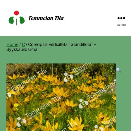
Valikko
Tommolan
Tila
Home
/
C
/ Coreopsis verticillata ´Grandiflora´ –
Syyskaunosilmä