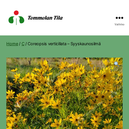
Valikko
Tommolan
Tila
Home
/
C
/ Coreopsis verticillata – Syyskaunosilmä