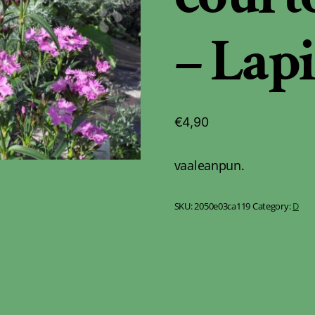
– Lap
€
4,90
vaaleanpun.
SKU:
2050e03ca119
Category:
D