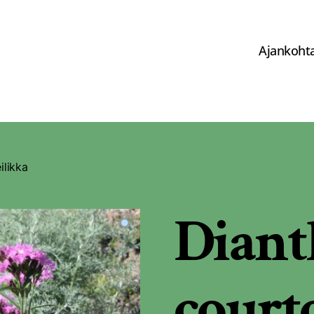
Ajankohta
ilikka
Diant
courto