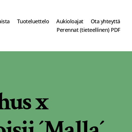
ista
Tuoteluettelo
Aukioloajat
Ota yhteyttä
Perennat (tieteellinen) PDF
hus x
isii ´Malla´