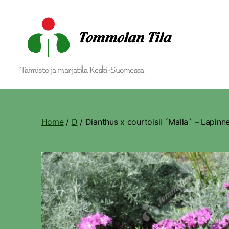
Tommolan
Taimisto ja marjatila Keski-Suomessa
Tila
Home
/
D
/ Dianthus x courtoisii ´Malla´ – Lapinne