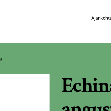
Ajankohta
tu
Echin
angust