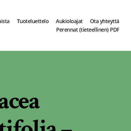
ista
Tuoteluettelo
Aukioloajat
Ota yhteyttä
Perennat (tieteellinen) PDF
acea
ifolia –