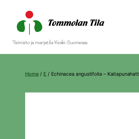
Tommolan
Taimisto ja marjatila Keski-Suomessa
Tila
Home
/
E
/ Echinacea angustifolia – Kaitapunahat