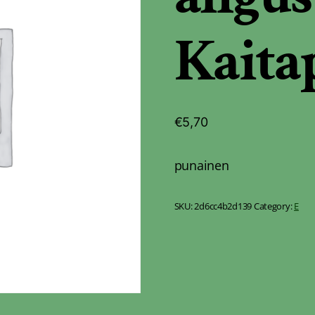
Kaita
€
5,70
punainen
SKU:
2d6cc4b2d139
Category:
E