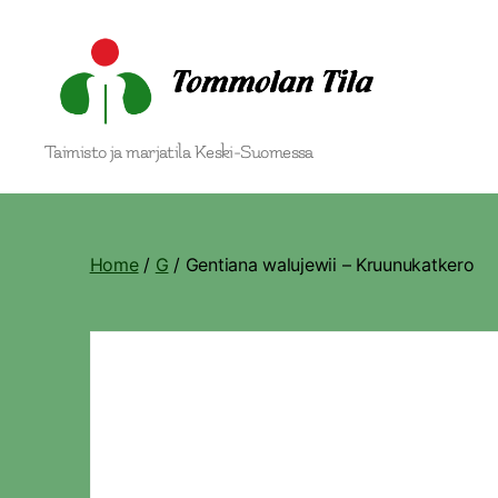
Tommolan
Taimisto ja marjatila Keski-Suomessa
Tila
Home
/
G
/ Gentiana walujewii – Kruunukatkero