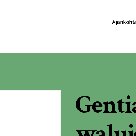
Ajankohta
Genti
waluj