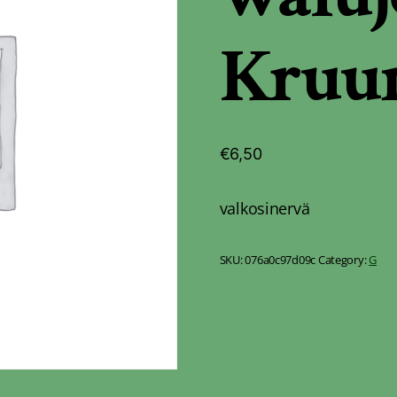
Kruu
€
6,50
valkosinervä
SKU:
076a0c97d09c
Category:
G