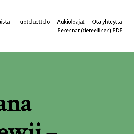
ista
Tuoteluettelo
Aukioloajat
Ota yhteyttä
Perennat (tieteellinen) PDF
ana
ewii –