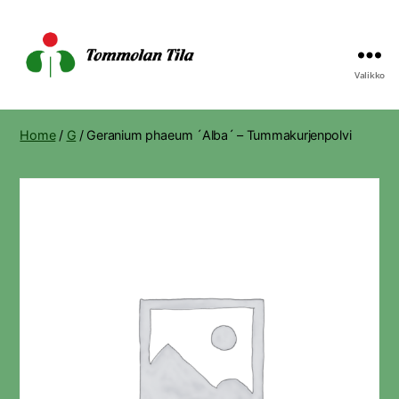
Valikko
Tommolan
Tila
Home
/
G
/ Geranium phaeum ´Alba´ – Tummakurjenpolvi