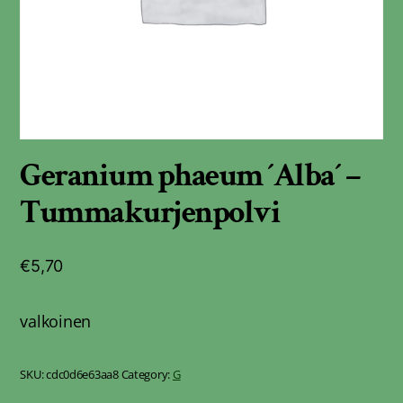
Geranium phaeum ´Alba´ –
Tummakurjenpolvi
€
5,70
valkoinen
SKU:
cdc0d6e63aa8
Category:
G