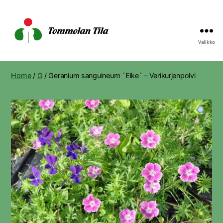
Valikko
Tommolan
Tila
Home
/
G
/ Geranium sanguineum ´Elke´ – Verikurjenpolvi