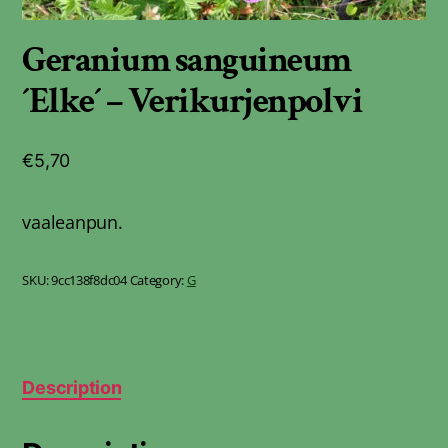
Geranium sanguineum
´Elke´ – Verikurjenpolvi
€
5,70
vaaleanpun.
SKU:
9cc138f8dc04
Category:
G
Description