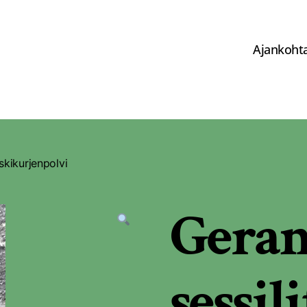
Ajankohta
skikurjenpolvi
Gera
sessil