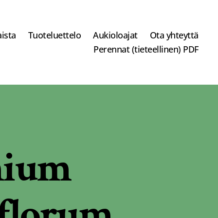
ista
Tuoteluettelo
Aukioloajat
Ota yhteyttä
Perennat (tieteellinen) PDF
nium
iflorum