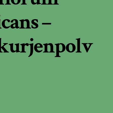
icans –
kurjenpolv