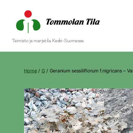
Tommolan
Taimisto ja marjatila Keski-Suomessa
Tila
Home
/
G
/ Geranium sessiliflorum f.nigricans – Va