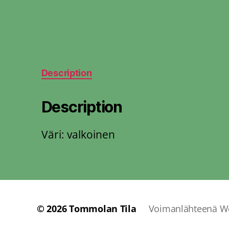
Description
Description
Väri: valkoinen
© 2026
Tommolan Tila
Voimanlähteenä W