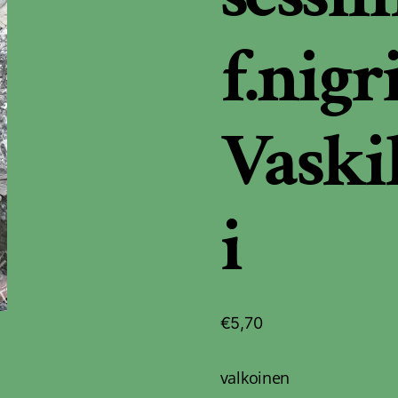
f.nigr
Vaski
i
€
5,70
valkoinen