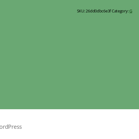
SKU:
26dd0dbc6e3f
Category:
G
ordPress