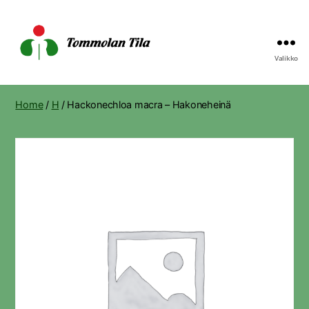
Valikko
Tommolan
Tila
Home
/
H
/ Hackonechloa macra – Hakoneheinä