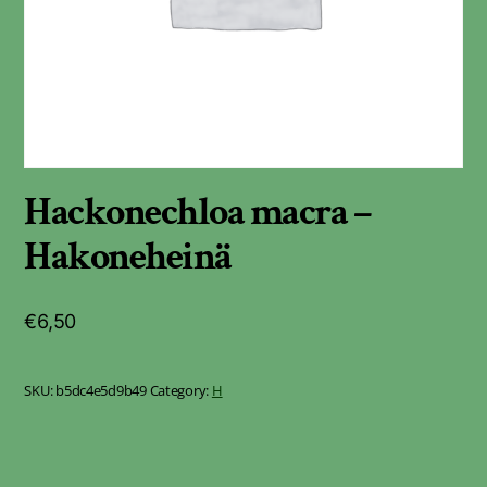
Hackonechloa macra –
Hakoneheinä
€
6,50
SKU:
b5dc4e5d9b49
Category:
H