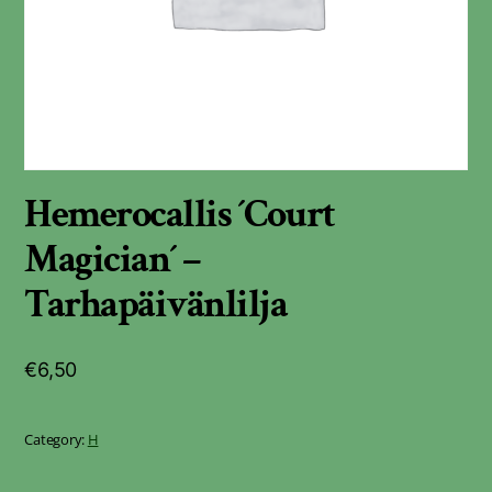
Hemerocallis ´Court
Magician´ –
Tarhapäivänlilja
€
6,50
Category:
H