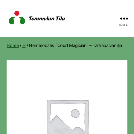
Valikko
Tommolan
Tila
Home
/
H
/ Hemerocallis ´Court Magician´ – Tarhapäivänlilja