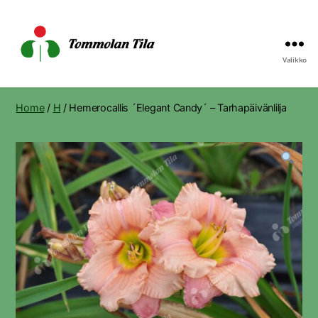
Valikko
Tommolan
Tila
Home
/
H
/ Hemerocallis ´Elegant Candy´ – Tarhapäivänlilja