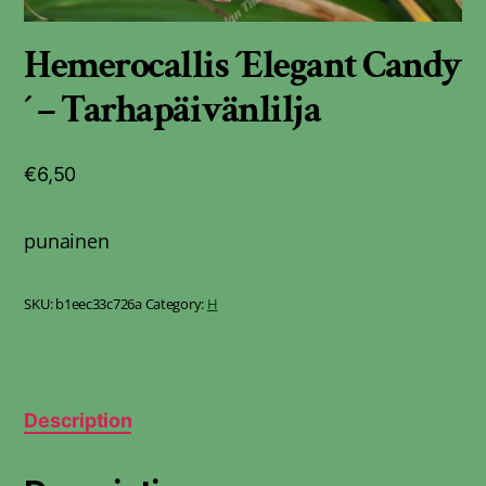
Hemerocallis ´Elegant Candy
´ – Tarhapäivänlilja
€
6,50
punainen
SKU:
b1eec33c726a
Category:
H
Description