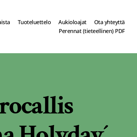
ista
Tuoteluettelo
Aukioloajat
Ota yhteyttä
Perennat (tieteellinen) PDF
ocallis
na Holyday´