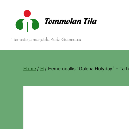
Tommolan
Taimisto ja marjatila Keski-Suomessa
Tila
Home
/
H
/ Hemerocallis ´Galena Holyday´ – Tarha