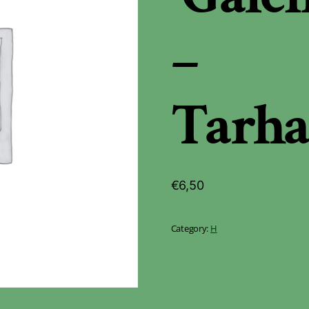
–
Tarha
€
6,50
Category:
H