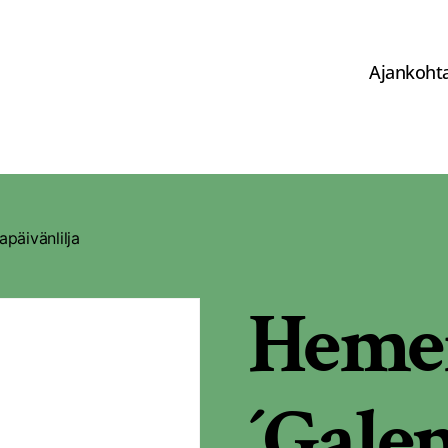
Ajankohta
päivänlilja
Hemer
´Gale