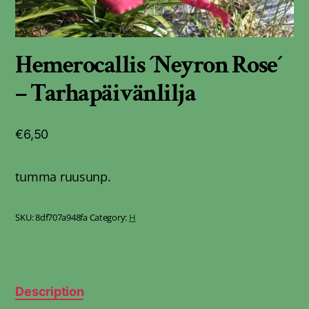
Hemerocallis ´Neyron Rose´
– Tarhapäivänlilja
€
6,50
tumma ruusunp.
SKU:
8df707a948fa
Category:
H
Description