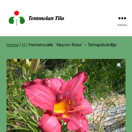
Valikko
Tommolan
Tila
Home
/
H
/ Hemerocallis ´Neyron Rose´ – Tarhapäivänlilja