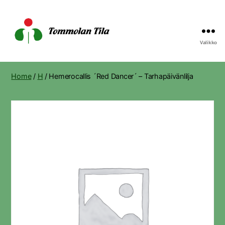
Valikko
Tommolan
Tila
Home
/
H
/ Hemerocallis ´Red Dancer´ – Tarhapäivänlilja