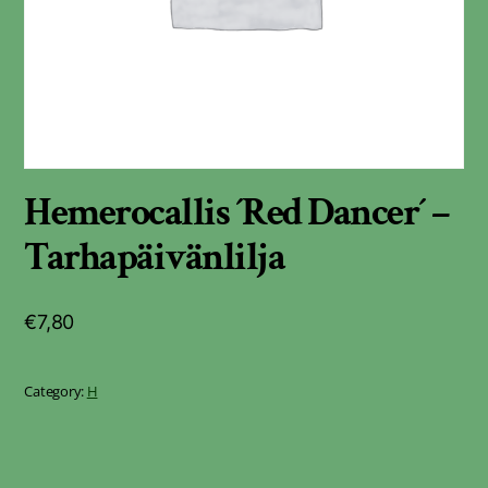
Hemerocallis ´Red Dancer´ –
Tarhapäivänlilja
€
7,80
Category:
H