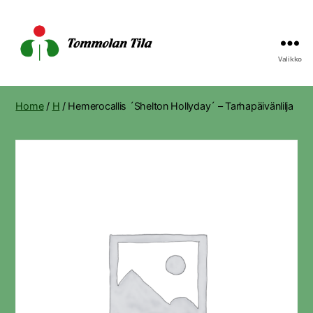
Valikko
Tommolan
Tila
Home
/
H
/ Hemerocallis ´Shelton Hollyday´ – Tarhapäivänlilja