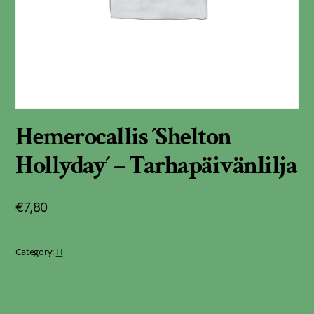
Hemerocallis ´Shelton
Hollyday´ – Tarhapäivänlilja
€
7,80
Category:
H