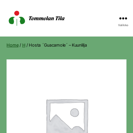
Valikko
Tommolan
Tila
Home
/
H
/ Hosta ´Guacamole´ – Kuunlilja