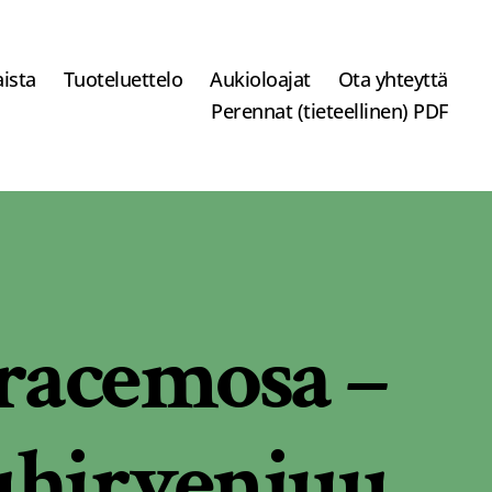
ista
Tuoteluettelo
Aukioloajat
Ota yhteyttä
Perennat (tieteellinen) PDF
 racemosa –
uhirvenjuu