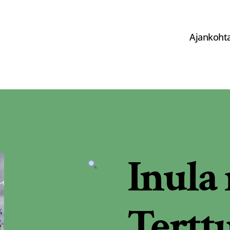
Ajankohta
Inula
Tertt