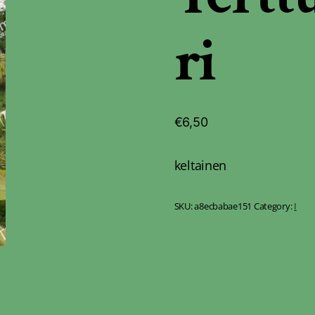
ri
€
6,50
keltainen
SKU:
a8ecbabae151
Category:
I