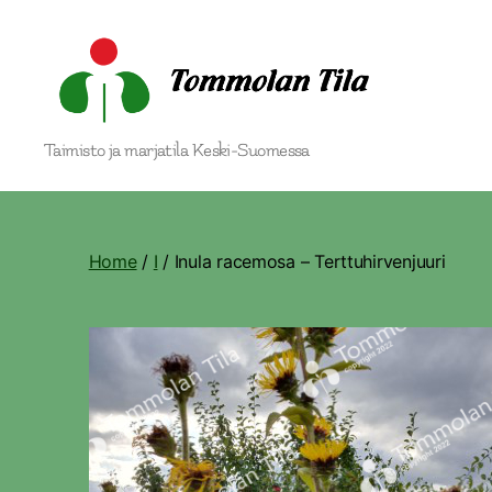
Tommolan
Taimisto ja marjatila Keski-Suomessa
Tila
Home
/
I
/ Inula racemosa – Terttuhirvenjuuri