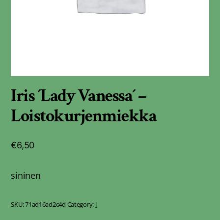
Iris ´Lady Vanessa´ –
Loistokurjenmiekka
€
6,50
sininen
SKU:
71ad16ad2c4d
Category:
I