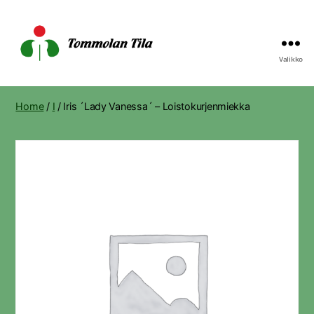
Valikko
Tommolan
Tila
Home
/
I
/ Iris ´Lady Vanessa´ – Loistokurjenmiekka