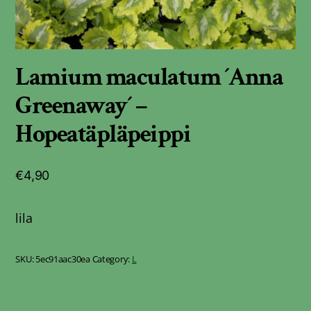
Lamium maculatum ´Anna
Greenaway´ –
Hopeatäpläpeippi
€
4,90
lila
SKU:
5ec91aac30ea
Category:
L