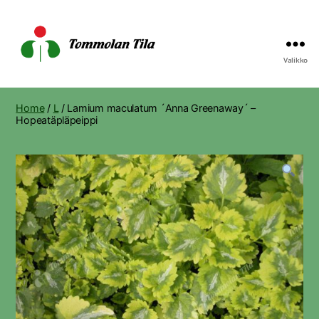
Valikko
Tommolan
Tila
Home
/
L
/ Lamium maculatum ´Anna Greenaway´ –
Hopeatäpläpeippi