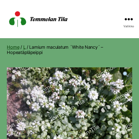
Valikko
Tommolan
Tila
Home
/
L
/ Lamium maculatum ´White Nancy´ –
Hopeatäpläpeippi