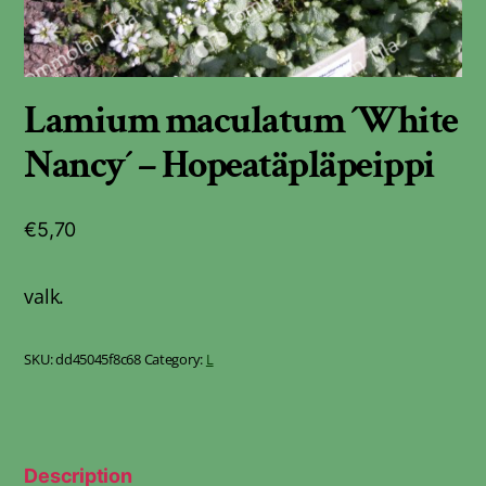
Lamium maculatum ´White
Nancy´ – Hopeatäpläpeippi
€
5,70
valk.
SKU:
dd45045f8c68
Category:
L
Description