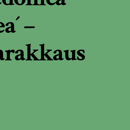
a´ –
arakkaus