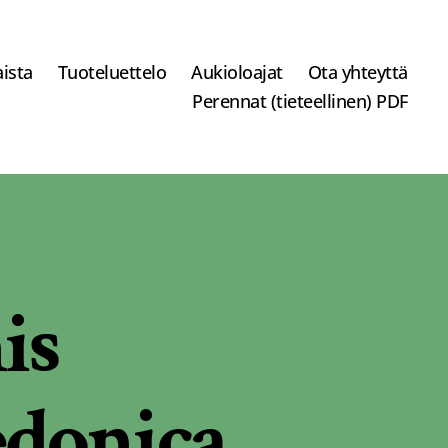
ista
Tuoteluettelo
Aukioloajat
Ota yhteyttä
Perennat (tieteellinen) PDF
is
edonica