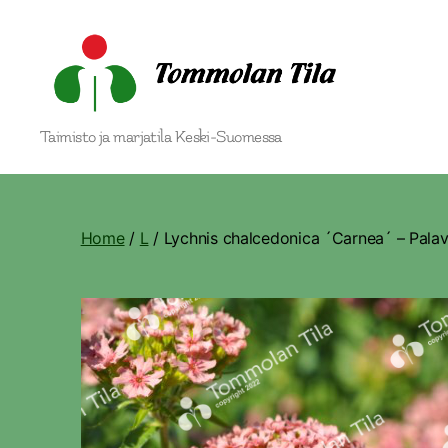
Tommolan
Taimisto ja marjatila Keski-Suomessa
Tila
Home
/
L
/ Lychnis chalcedonica ´Carnea´ – Pala