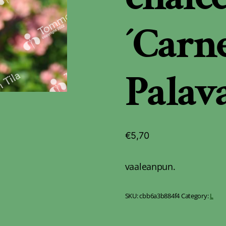
´Carne
Palav
€
5,70
vaaleanpun.
SKU:
cbb6a3b884f4
Category:
L