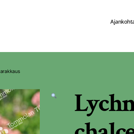
Ajankohta
varakkaus
Lychn
chalc