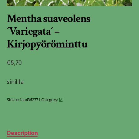
Mentha suaveolens
´Variegata´ –
Kirjopyöröminttu
€
5,70
sinilila
SKU:
cc1aa4362771
Category:
M
Description