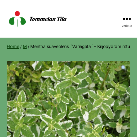
Valikko
Tommolan
Tila
Home
/
M
/ Mentha suaveolens ´Variegata´ – Kirjopyöröminttu