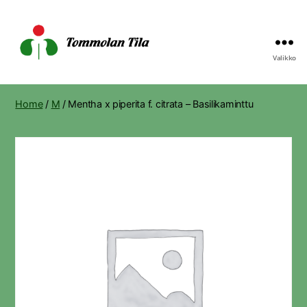
Valikko
Tommolan
Tila
Home
/
M
/ Mentha x piperita f. citrata – Basilikaminttu