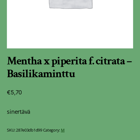
Mentha x piperita f. citrata –
Basilikaminttu
€
5,70
sinertävä
SKU:
287e03db1d99
Category:
M