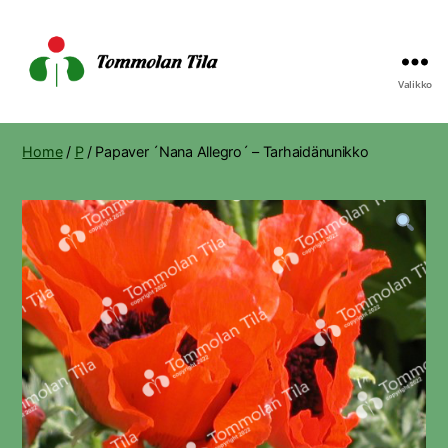
Valikko
Tommolan
Tila
Home
/
P
/ Papaver ´Nana Allegro´ – Tarhaidänunikko