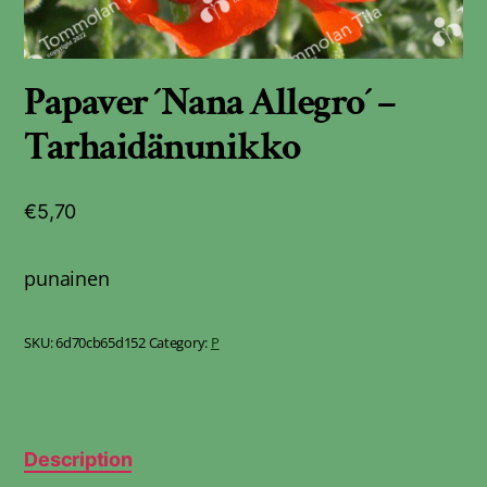
Papaver ´Nana Allegro´ –
Tarhaidänunikko
€
5,70
punainen
SKU:
6d70cb65d152
Category:
P
Description