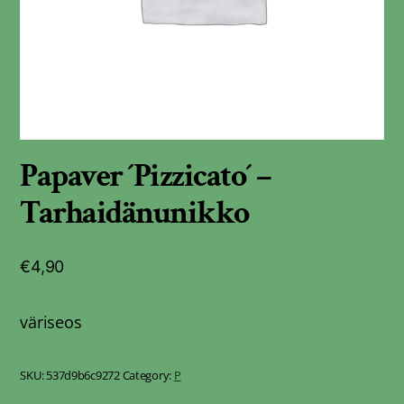
Papaver ´Pizzicato´ –
Tarhaidänunikko
€
4,90
väriseos
SKU:
537d9b6c9272
Category:
P