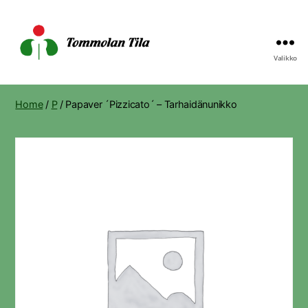
Valikko
Tommolan
Tila
Home
/
P
/ Papaver ´Pizzicato´ – Tarhaidänunikko