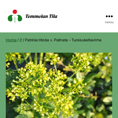
Valikko
Tommolan
Tila
Home
/
P
/ Patrinia triloba v. Palmata – Tuoksukeltavirma