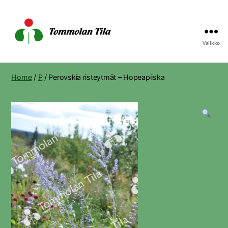
Valikko
Tommolan
Tila
Home
/
P
/ Perovskia risteytmät – Hopeapiiska