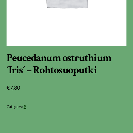
Peucedanum ostruthium
´Iris´ – Rohtosuoputki
€
7,80
Category:
P