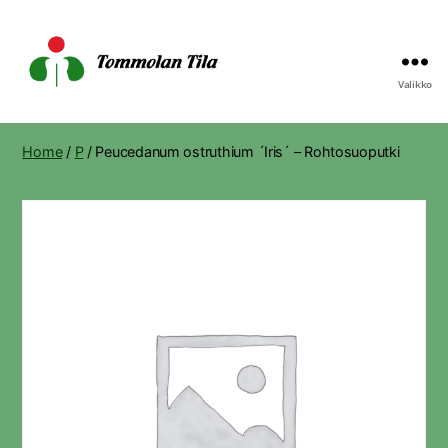
Valikko
Tommolan
Tila
Home
/
P
/ Peucedanum ostruthium ´Iris´ – Rohtosuoputki