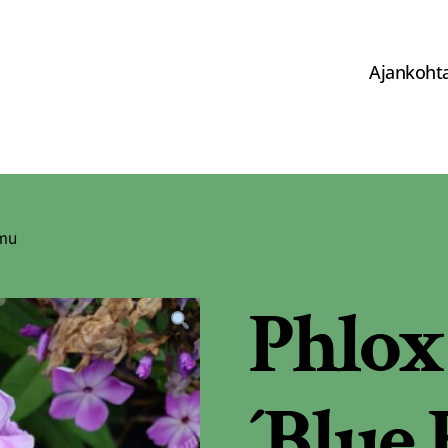
Ajankohta
imu
Phlox
´Blue 