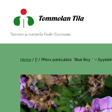
Tommolan
Taimisto ja marjatila Keski-Suomessa
Tila
Home
/
P
/ Phlox paniculata ´Blue Boy ´ – Syysle