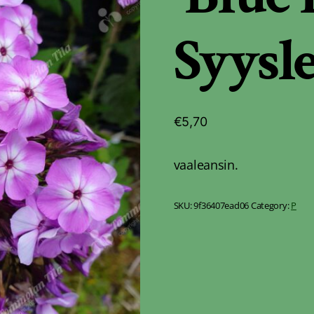
Syysl
€
5,70
vaaleansin.
SKU:
9f36407ead06
Category:
P