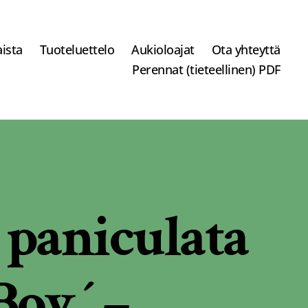
ista
Tuoteluettelo
Aukioloajat
Ota yhteyttä
Perennat (tieteellinen) PDF
 paniculata
Boy ´ –